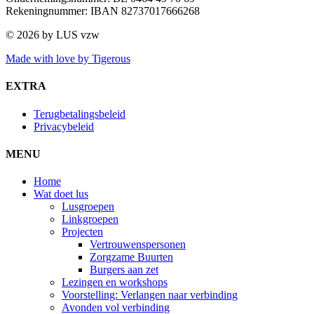
Rekeningnummer: IBAN 82737017666268
©
2026 by LUS vzw
Made with love by Tigerous
EXTRA
Terugbetalingsbeleid
Privacybeleid
MENU
Home
Wat doet lus
Lusgroepen
Linkgroepen
Projecten
Vertrouwenspersonen
Zorgzame Buurten
Burgers aan zet
Lezingen en workshops
Voorstelling: Verlangen naar verbinding
Avonden vol verbinding