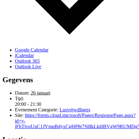
Google Calendar
iCalendar
Outlook 365
Outlook Live
Gegevens
Datum:
26 januari
Tijd:
20:00 - 21:30
Evenement Categorie:
Lusvrijwilligers
Site:
https://forms.cloud.microsoft/Pages/ResponsePage.aspx?
id=y-
jFhTtvuUuC1JVmqBdyxCgHP8r7SllIkLki0BVgW9RUM