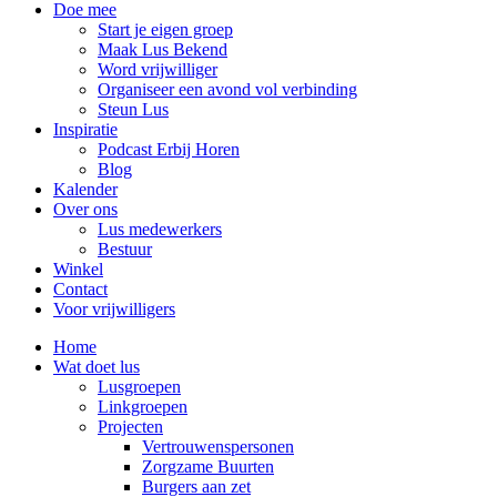
Doe mee
Start je eigen groep
Maak Lus Bekend
Word vrijwilliger
Organiseer een avond vol verbinding
Steun Lus
Inspiratie
Podcast Erbij Horen
Blog
Kalender
Over ons
Lus medewerkers
Bestuur
Winkel
Contact
Voor vrijwilligers
Home
Wat doet lus
Lusgroepen
Linkgroepen
Projecten
Vertrouwenspersonen
Zorgzame Buurten
Burgers aan zet